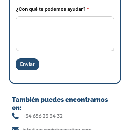
D
¿Con qué te podemos ayudar?
*
a
t
o
s
p
o
d
e
m
o
Enviar
s
*
También puedes encontrarnos
en:
+34 656 23 34 32
info@gasconinterpreting.com