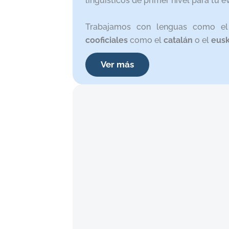
lingüísticos de primer nivel para tu e
Trabajamos con lenguas como e
cooficiales
como el
catalán
o el
eus
Ver más