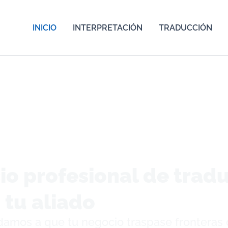
INICIO
INTERPRETACIÓN
TRADUCCIÓN
io profesional de trad
tu aliado
damos a que tu negocio traspase fronteras 