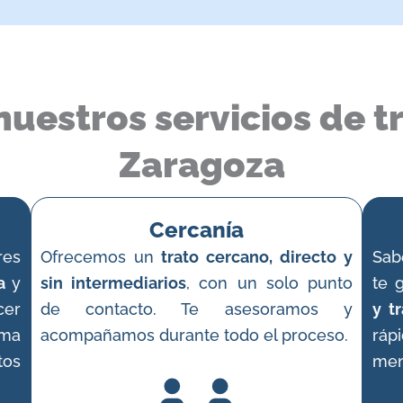
nuestros servicios de 
Zaragoza
Cercanía
res
Ofrecemos un
trato cercano, directo y
Sab
a
y
sin intermediarios
, con un solo punto
te 
cer
de contacto. Te asesoramos y
y t
ima
acompañamos durante todo el proceso.
ráp
tos
men